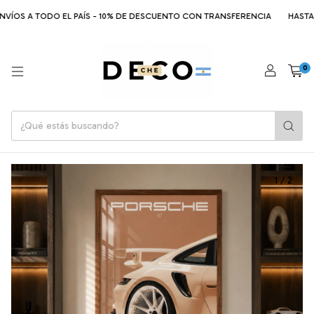
ÍOS A TODO EL PAÍS - 10% DE DESCUENTO CON TRANSFERENCIA
HASTA 6 C
0
1
/
2