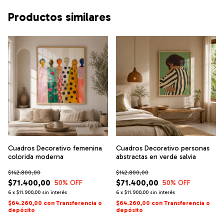
Productos similares
Cuadros Decorativo femenina
Cuadros Decorativo personas
colorida moderna
abstractas en verde salvia
$142.800,00
$142.800,00
$71.400,00
$71.400,00
50
% OFF
50
% OFF
6
x
$11.900,00
sin interés
6
x
$11.900,00
sin interés
$64.260,00
con
Transferencia o
$64.260,00
con
Transferencia o
depósito
depósito