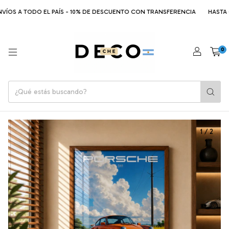
ÍOS A TODO EL PAÍS - 10% DE DESCUENTO CON TRANSFERENCIA
HASTA 6 C
0
1
/
2