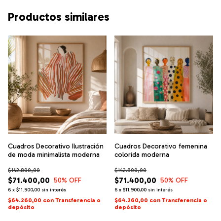
Productos similares
Cuadros Decorativo Ilustración
Cuadros Decorativo femenina
de moda minimalista moderna
colorida moderna
$142.800,00
$142.800,00
$71.400,00
$71.400,00
50
% OFF
50
% OFF
6
x
$11.900,00
sin interés
6
x
$11.900,00
sin interés
$64.260,00
con
Transferencia o
$64.260,00
con
Transferencia o
depósito
depósito