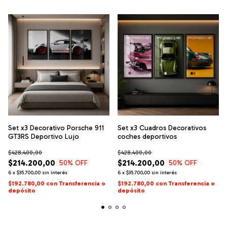
Set x3 Decorativo Porsche 911
Set x3 Cuadros Decorativos
GT3RS Deportivo Lujo
coches deportivos
$428.400,00
$428.400,00
$214.200,00
$214.200,00
50
% OFF
50
% OFF
6
x
$35.700,00
sin interés
6
x
$35.700,00
sin interés
$192.780,00
con
Transferencia o
$192.780,00
con
Transferencia o
depósito
depósito