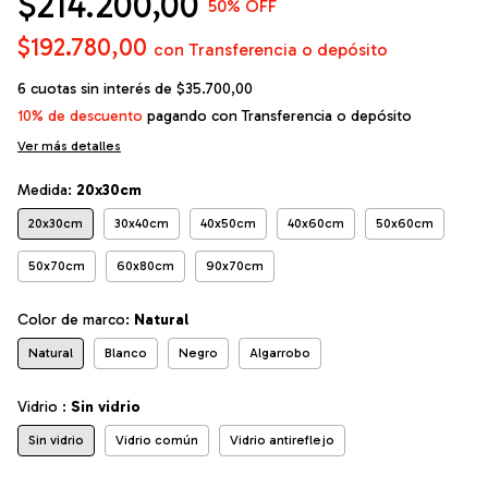
$214.200,00
50
% OFF
$192.780,00
con
Transferencia o depósito
6
cuotas sin interés de
$35.700,00
10% de descuento
pagando con Transferencia o depósito
Ver más detalles
Medida:
20x30cm
20x30cm
30x40cm
40x50cm
40x60cm
50x60cm
50x70cm
60x80cm
90x70cm
Color de marco:
Natural
Natural
Blanco
Negro
Algarrobo
Vidrio :
Sin vidrio
Sin vidrio
Vidrio común
Vidrio antireflejo