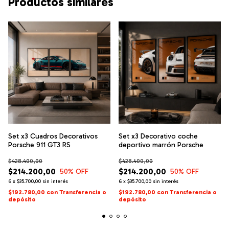
Productos similares
Set x3 Cuadros Decorativos
Set x3 Decorativo coche
Porsche 911 GT3 RS
deportivo marrón Porsche
$428.400,00
$428.400,00
$214.200,00
$214.200,00
50
% OFF
50
% OFF
6
x
$35.700,00
sin interés
6
x
$35.700,00
sin interés
$192.780,00
con
Transferencia o
$192.780,00
con
Transferencia o
depósito
depósito