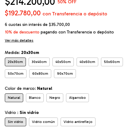
$214.200,00
50
% OFF
$192.780,00
con
Transferencia o depósito
6
cuotas sin interés de
$35.700,00
10% de descuento
pagando con Transferencia o depósito
Ver más detalles
Medida:
20x30cm
20x30cm
30x40cm
40x50cm
40x60cm
50x60cm
50x70cm
60x80cm
90x70cm
Color de marco:
Natural
Natural
Blanco
Negro
Algarrobo
Vidrio :
Sin vidrio
Sin vidrio
Vidrio común
Vidrio antireflejo