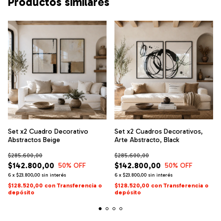
Productos similares
Set x2 Cuadro Decorativo
Set x2 Cuadros Decorativos,
Abstractos Beige
Arte Abstracto, Black
$285.600,00
$285.600,00
$142.800,00
$142.800,00
50
% OFF
50
% OFF
6
x
$23.800,00
sin interés
6
x
$23.800,00
sin interés
$128.520,00
con
Transferencia o
$128.520,00
con
Transferencia o
depósito
depósito