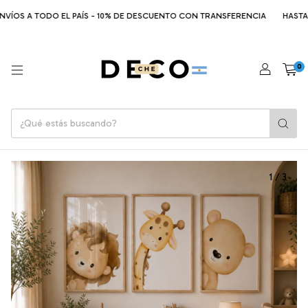
ÍOS A TODO EL PAÍS - 10% DE DESCUENTO CON TRANSFERENCIA
HASTA 6 C
0
1
/
3