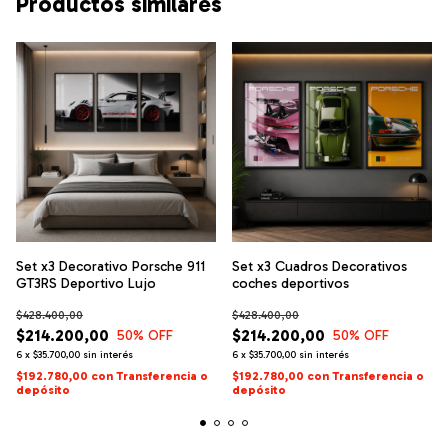
Productos similares
Set x3 Decorativo Porsche 911
Set x3 Cuadros Decorativos
GT3RS Deportivo Lujo
coches deportivos
$428.400,00
$428.400,00
$214.200,00
$214.200,00
50
% OFF
50
% OFF
6
x
$35.700,00
sin interés
6
x
$35.700,00
sin interés
$192.780,00
con
Transferencia o
$192.780,00
con
Transferencia o
depósito
depósito