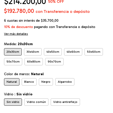
$214.200,00
50
% OFF
$192.780,00
con
Transferencia o depósito
6
cuotas sin interés de
$35.700,00
10% de descuento
pagando con Transferencia o depósito
Ver más detalles
Medida:
20x30cm
20x30cm
30x40cm
40x50cm
40x60cm
50x60cm
50x70cm
60x80cm
90x70cm
Color de marco:
Natural
Natural
Blanco
Negro
Algarrobo
Vidrio :
Sin vidrio
Sin vidrio
Vidrio común
Vidrio antireflejo