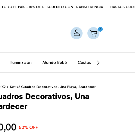
PAÍS - 10% DE DESCUENTO CON TRANSFERENCIA
HASTA 6 CUOTAS SIN INTE
0
Iluminación
Mundo Bebé
Cestos
Mantas
Puff
t X2
>
Set x2 Cuadros Decorativos, Una Playa, Atardecer
uadros Decorativos, Una
tardecer
0,00
50
% OFF