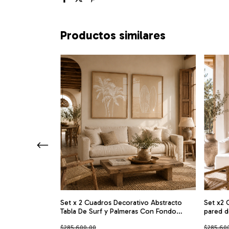
Productos similares
os arte
Set x 2 Cuadros Decorativo Abstracto
Set x2 
Tabla De Surf y Palmeras Con Fondo
pared d
Marron
$285.600,00
$285.60