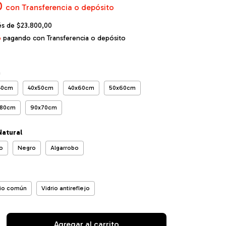
0
con
Transferencia o depósito
rés de
$23.800,00
o
pagando con Transferencia o depósito
m
40cm
40x50cm
40x60cm
50x60cm
x80cm
90x70cm
Natural
o
Negro
Algarrobo
rio común
Vidrio antireflejo