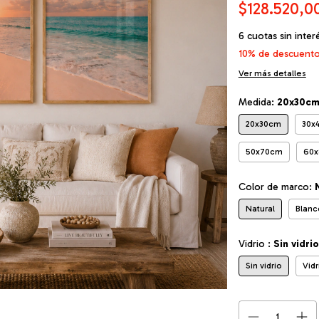
$128.520,0
6
cuotas sin inte
10% de descuent
Ver más detalles
Medida:
20x30c
20x30cm
30x
50x70cm
60
Color de marco:
Natural
Blanc
Vidrio :
Sin vidrio
Sin vidrio
Vid