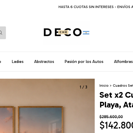
HASTA 6 CUOTAS SIN INTERESES - ENVÍOS A TODO EL 
o
Ladies
Abstractos
Pasión por los Autos
Alfombras
Inicio
>
Cuadros Se
1
/
3
Set x2 C
Playa, A
$285.600,00
$142.80