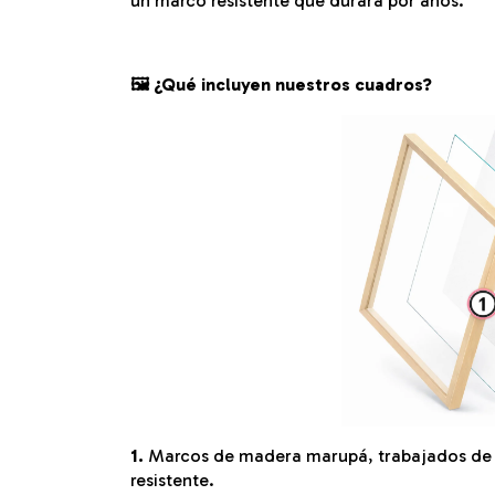
un marco resistente que durará por años.
🖼️ ¿Qué incluyen nuestros cuadros?
1.
Marcos de madera marupá, trabajados de f
resistente.