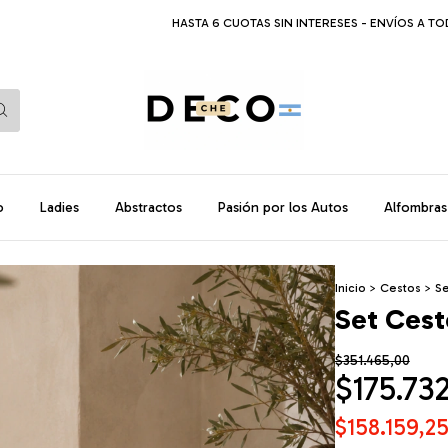
HASTA 6 CUOTAS SIN INTERESES - ENVÍOS A TODO EL
o
Ladies
Abstractos
Pasión por los Autos
Alfombras
Inicio
>
Cestos
>
S
Set Ces
$351.465,00
$175.73
$158.159,2