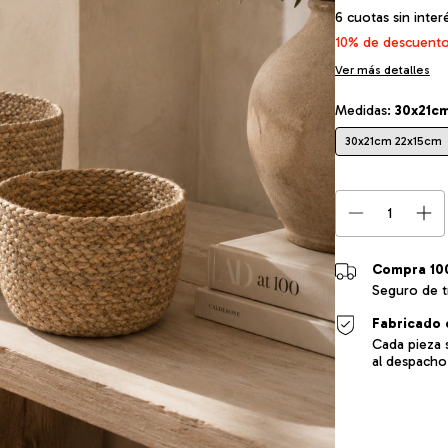
6
cuotas sin inte
10% de descuent
Ver más detalles
Medidas:
30x21c
30x21cm 22x15cm
Compra 10
Seguro de t
Fabricado 
Cada pieza 
al despacho