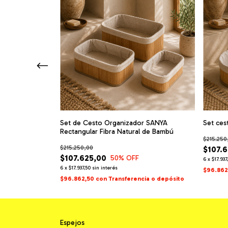
Set de Cesto Organizador SANYA
Set ce
Rectangular Fibra Natural de Bambú
$215.250
$215.250,00
$107.
$107.625,00
50
% OFF
6
x
$17.937
6
x
$17.937,50
sin interés
ia o depósito
$96.862
$96.862,50
con
Transferencia o depósito
Espejos