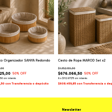
sto Organizador SANYA Redondo
Cesto de Ropa MAROD Set x2
,00
$1.352.133,00
625,00
$676.066,50
50
% OFF
50
% OFF
,50
sin interés
6
x
$112.677,75
sin interés
,50
con
Transferencia o depósito
$608.459,85
con
Transferencia o de
Newsletter