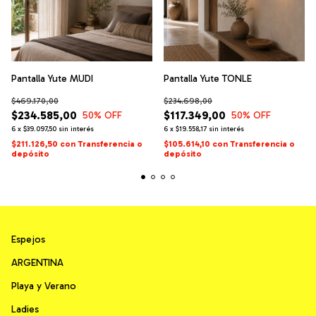
Pantalla Yute MUDI
Pantalla Yute TONLE
$469.170,00
$234.698,00
$234.585,00
$117.349,00
50
% OFF
50
% OFF
6
x
$39.097,50
sin interés
6
x
$19.558,17
sin interés
$211.126,50
con
Transferencia o
$105.614,10
con
Transferencia o
depósito
depósito
Espejos
ARGENTINA
Playa y Verano
Ladies