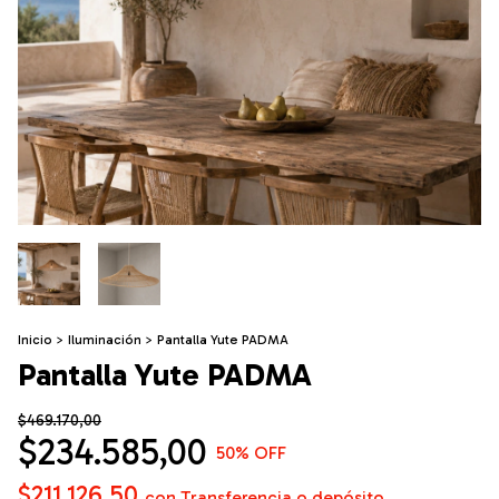
Inicio
>
Iluminación
>
Pantalla Yute PADMA
Pantalla Yute PADMA
$469.170,00
$234.585,00
50
% OFF
$211.126,50
con
Transferencia o depósito