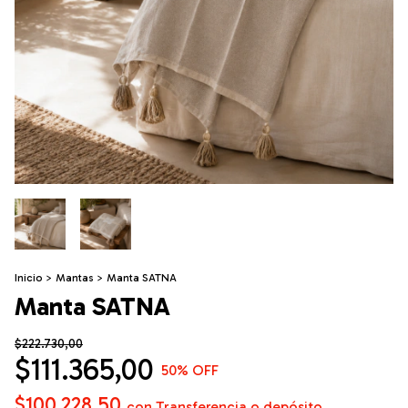
Inicio
>
Mantas
>
Manta SATNA
Manta SATNA
$222.730,00
$111.365,00
50
% OFF
$100.228,50
con
Transferencia o depósito