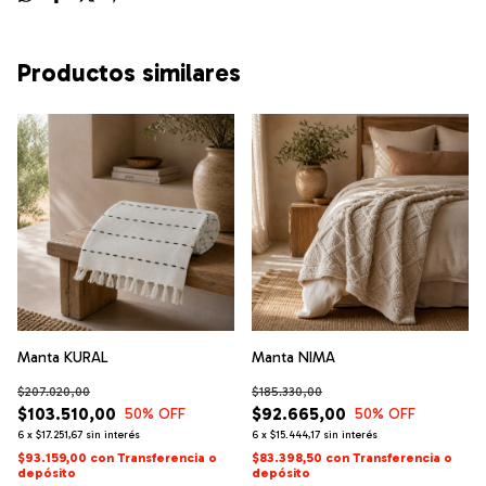
Productos similares
Manta KURAL
Manta NIMA
$207.020,00
$185.330,00
$103.510,00
$92.665,00
50
% OFF
50
% OFF
6
x
$17.251,67
sin interés
6
x
$15.444,17
sin interés
$93.159,00
con
Transferencia o
$83.398,50
con
Transferencia o
depósito
depósito