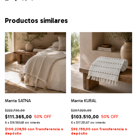
Productos similares
Manta SATNA
Manta KURAL
$222.730,00
$207.020,00
$111.365,00
$103.510,00
50
% OFF
50
% OFF
6
x
$18.560,83
sin interés
6
x
$17.251,67
sin interés
$100.228,50
con
Transferencia o
$93.159,00
con
Transferencia o
depósito
depósito