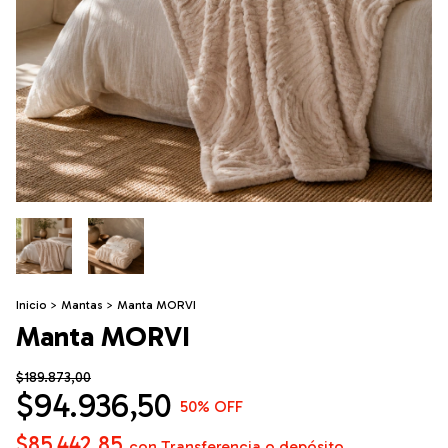
Inicio
>
Mantas
>
Manta MORVI
Manta MORVI
$189.873,00
$94.936,50
50
% OFF
$85.442,85
con
Transferencia o depósito