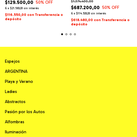
$1.374.400,00
$129.500,00
50
% OFF
$687.200,00
50
% OFF
6
x
$21.583,33
sin interés
6
x
$114.533,33
sin interés
$116.550,00
con
Transferencia o
depósito
$618.480,00
con
Transferencia o
depósito
Espejos
ARGENTINA
Playa y Verano
Ladies
Abstractos
Pasión por los Autos
Alfombras
Iluminación