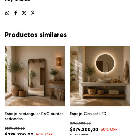
Productos similares
Espejo rectangular PVC puntas
Espejo Circular LED
redondas
$748.600,00
$571.400,00
$374.300,00
50
% OFF
$285.700,00
50
% OFF