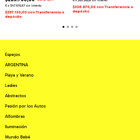
6
x
$62.383,33
sin interés
6
x
$47.616,67
sin interés
$336.870,00
con
Transferencia o
depósito
$257.130,00
con
Transferencia o
depósito
Espejos
ARGENTINA
Playa y Verano
Ladies
Abstractos
Pasión por los Autos
Alfombras
Iluminación
Mundo Bebé