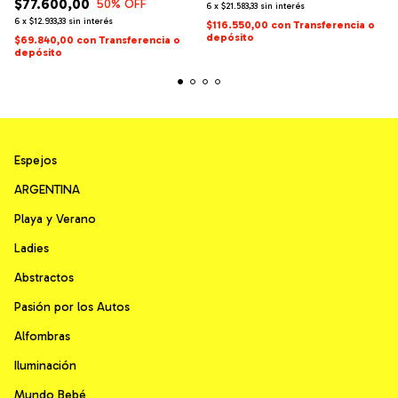
$77.600,00
50
% OFF
6
x
$21.583,33
sin interés
6
x
$12.933,33
sin interés
$116.550,00
con
Transferencia o
depósito
$69.840,00
con
Transferencia o
depósito
Espejos
ARGENTINA
Playa y Verano
Ladies
Abstractos
Pasión por los Autos
Alfombras
Iluminación
Mundo Bebé