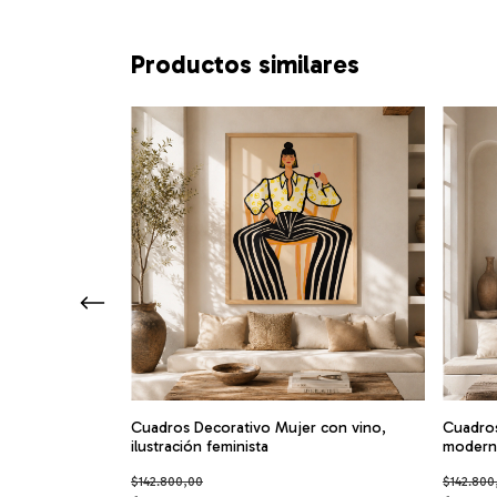
Productos similares
ica abstracta de
Cuadros Decorativo Mujer con vino,
Cuadros
ilustración feminista
modern
$142.800,00
$142.800