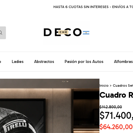
HASTA 6 CUOTAS SIN INTERESES - ENVÍOS A TODO EL
o
Ladies
Abstractos
Pasión por los Autos
Alfombras
Inicio
>
Cuadros Set
Cuadro R
$142.800,00
$71.400
$64.260,0