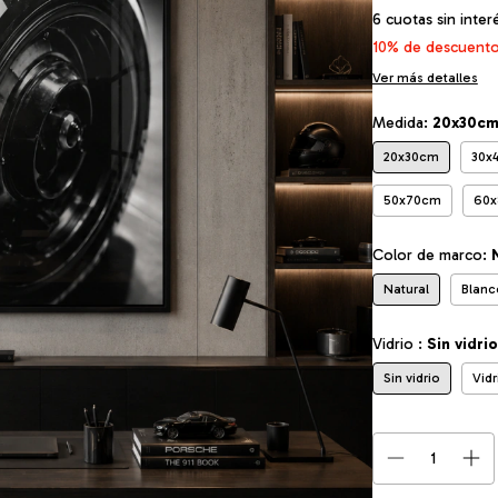
6
cuotas sin inte
10% de descuent
Ver más detalles
Medida:
20x30c
20x30cm
30x
50x70cm
60
Color de marco:
Natural
Blanc
Vidrio :
Sin vidrio
Sin vidrio
Vid