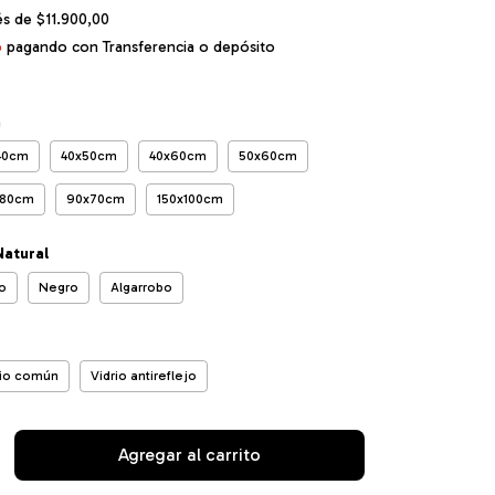
rés de
$11.900,00
o
pagando con Transferencia o depósito
m
40cm
40x50cm
40x60cm
50x60cm
x80cm
90x70cm
150x100cm
Natural
o
Negro
Algarrobo
rio común
Vidrio antireflejo