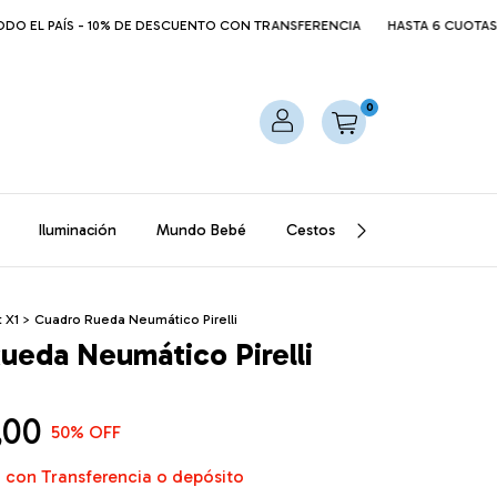
 PAÍS - 10% DE DESCUENTO CON TRANSFERENCIA
HASTA 6 CUOTAS SIN IN
0
Iluminación
Mundo Bebé
Cestos
Mantas
Puff
 X1
>
Cuadro Rueda Neumático Pirelli
ueda Neumático Pirelli
,00
50
% OFF
0
con
Transferencia o depósito