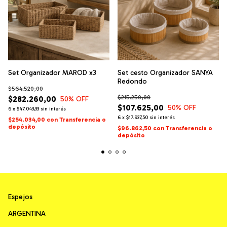
Set Organizador MAROD x3
Set cesto Organizador SANYA
Redondo
$564.520,00
$215.250,00
$282.260,00
50
% OFF
$107.625,00
50
% OFF
6
x
$47.043,33
sin interés
6
x
$17.937,50
sin interés
$254.034,00
con
Transferencia o
depósito
$96.862,50
con
Transferencia o
depósito
Espejos
ARGENTINA