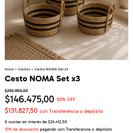
Inicio
>
Cestos
>
Cesto NOMA Set x3
Cesto NOMA Set x3
$292.950,00
$146.475,00
50
% OFF
$131.827,50
con
Transferencia o depósito
6
cuotas sin interés de
$24.412,50
10% de descuento
pagando con Transferencia o depósito