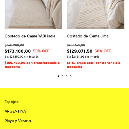
Costado de Cama YABI India
Costado de Cama Jima
$346.200,00
$258.143,00
$173.100,00
$129.071,50
50
% OFF
50
% OFF
6
x
$28.850,00
sin interés
6
x
$21.511,92
sin interés
$155.790,00
con
Transferencia o
$116.164,35
con
Transferencia o
depósito
depósito
Espejos
ARGENTINA
Playa y Verano