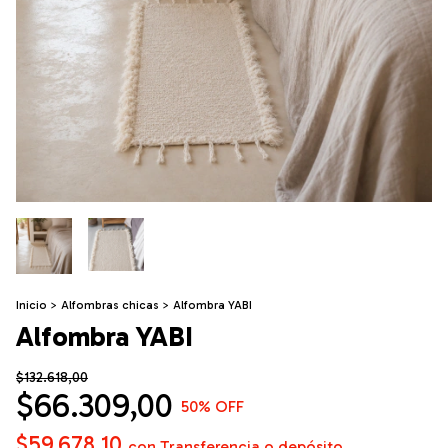
Inicio
>
Alfombras chicas
>
Alfombra YABI
Alfombra YABI
$132.618,00
$66.309,00
50
% OFF
$59.678,10
con
Transferencia o depósito