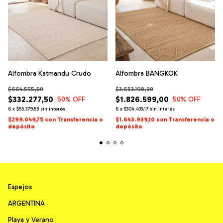
Alfombra Katmandu Crudo
Alfombra BANGKOK
$664.555,00
$3.653.198,00
$332.277,50
$1.826.599,00
50
% OFF
50
% OFF
6
x
$55.379,58
sin interés
6
x
$304.433,17
sin interés
$299.049,75
con
Transferencia o
$1.643.939,10
con
Transferencia o
depósito
depósito
Espejos
ARGENTINA
Playa y Verano