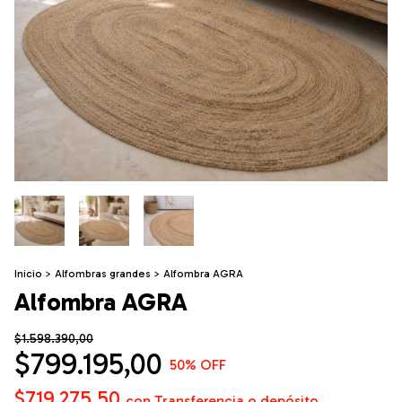
Inicio
>
Alfombras grandes
>
Alfombra AGRA
Alfombra AGRA
$1.598.390,00
$799.195,00
50
% OFF
$719.275,50
con
Transferencia o depósito